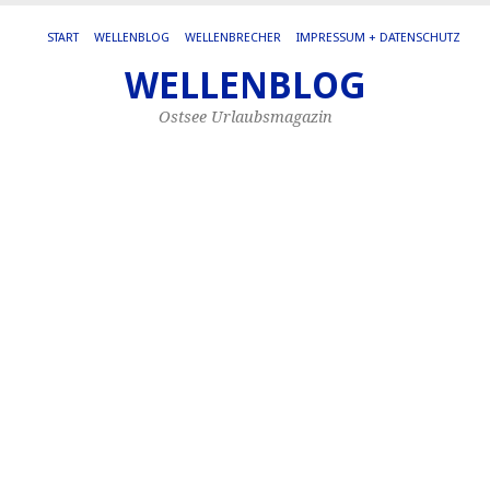
START
WELLENBLOG
WELLENBRECHER
IMPRESSUM + DATENSCHUTZ
WELLENBLOG
SC
AR
Ostsee Urlaubsmagazin
DR
D
a
Sa
v
W
Ke
Se
oh
Sa
Un
de