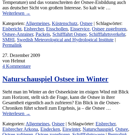
Temperature) und das voranschreiten der Ostsee-Eisbildung auch
aus deutscher Sicht von großem Interesse. So kalt wie …
Weiterlesen
→
Kategorien:
Allgemeines
,
Küstenschutz
,
Ostsee
| Schlagwörter:
Eisbericht
,
Eisbrecher
,
Eisschollen
,
Eisservice
,
Ostsee zugefroren
,
Ostsee-Anrainer
,
Packeis
,
Schifffahrt Ostsee
,
Schifffahrtsverkehr
,
SMHI
,
Swedish Meteorological and Hydrological Institute
|
Permalink
27. Dezember 2009
von Helmut
4 Kommentare
Naturschauspiel Ostsee im Winter
Steht man im Winter an der Ostseeküste im eisigen Wind mit Blick
zum Horizont, stellt sich die Frage, kann die Ostsee in ihrer
Gesamtheit eigentlich auch zufrieren? Ein Blick in die Ostsee-
Chroniken führt schnell zum Ergebnis, ja – die Ostsee …
Weiterlesen
→
Kategorien:
Allgemeines
,
Ostsee
| Schlagwörter:
Eisbrecher
,
Eisbrecher Arkona
,
Eisdecken
,
Eiswinter
,
Naturschauspiel
,
Ostsee
,
Ostsee zufrieren
,
Ostsee zugefroren
,
Schifffahrtswege
|
Permalink