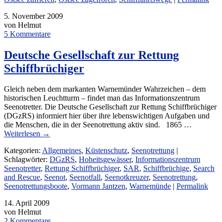
5. November 2009
von Helmut
5 Kommentare
Deutsche Gesellschaft zur Rettung
Schiffbrüchiger
Gleich neben dem markanten Warnemünder Wahrzeichen – dem
historischen Leuchtturm – findet man das Informationszentrum
Seenotretter. Die Deutsche Gesellschaft zur Rettung Schiffbrüchiger
(DGzRS) informiert hier über ihre lebenswichtigen Aufgaben und
die Menschen, die in der Seenotrettung aktiv sind. 1865 …
Weiterlesen
→
Kategorien:
Allgemeines
,
Küstenschutz
,
Seenotrettung
|
Schlagwörter:
DGzRS
,
Hoheitsgewässer
,
Informationszentrum
Seenotretter
,
Rettung Schiffbrüchiger
,
SAR
,
Schiffbrüchige
,
Search
and Rescue
,
Seenot
,
Seenotfall
,
Seenotkreuzer
,
Seenotrettung
,
Seenotrettungsboote
,
Vormann Jantzen
,
Warnemünde
|
Permalink
14. April 2009
von Helmut
2 Kommentare