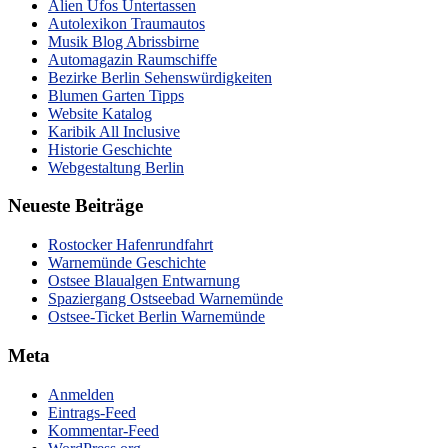
Alien Ufos Untertassen
Autolexikon Traumautos
Musik Blog Abrissbirne
Automagazin Raumschiffe
Bezirke Berlin Sehenswürdigkeiten
Blumen Garten Tipps
Website Katalog
Karibik All Inclusive
Historie Geschichte
Webgestaltung Berlin
Neueste Beiträge
Rostocker Hafenrundfahrt
Warnemünde Geschichte
Ostsee Blaualgen Entwarnung
Spaziergang Ostseebad Warnemünde
Ostsee-Ticket Berlin Warnemünde
Meta
Anmelden
Eintrags-Feed
Kommentar-Feed