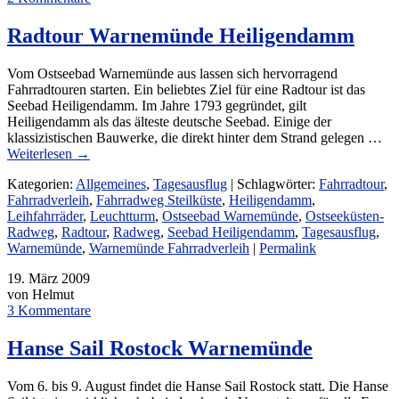
Radtour Warnemünde Heiligendamm
Vom Ostseebad Warnemünde aus lassen sich hervorragend
Fahrradtouren starten. Ein beliebtes Ziel für eine Radtour ist das
Seebad Heiligendamm. Im Jahre 1793 gegründet, gilt
Heiligendamm als das älteste deutsche Seebad. Einige der
klassizistischen Bauwerke, die direkt hinter dem Strand gelegen …
Weiterlesen
→
Kategorien:
Allgemeines
,
Tagesausflug
| Schlagwörter:
Fahrradtour
,
Fahrradverleih
,
Fahrradweg Steilküste
,
Heiligendamm
,
Leihfahrräder
,
Leuchtturm
,
Ostseebad Warnemünde
,
Ostseeküsten-
Radweg
,
Radtour
,
Radweg
,
Seebad Heiligendamm
,
Tagesausflug
,
Warnemünde
,
Warnemünde Fahrradverleih
|
Permalink
19. März 2009
von Helmut
3 Kommentare
Hanse Sail Rostock Warnemünde
Vom 6. bis 9. August findet die Hanse Sail Rostock statt. Die Hanse