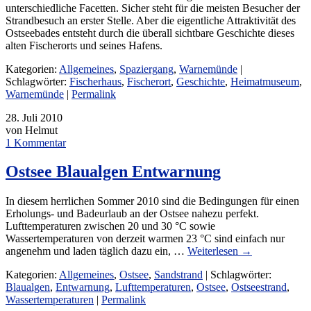
unterschiedliche Facetten. Sicher steht für die meisten Besucher der
Strandbesuch an erster Stelle. Aber die eigentliche Attraktivität des
Ostseebades entsteht durch die überall sichtbare Geschichte dieses
alten Fischerorts und seines Hafens.
Kategorien:
Allgemeines
,
Spaziergang
,
Warnemünde
|
Schlagwörter:
Fischerhaus
,
Fischerort
,
Geschichte
,
Heimatmuseum
,
Warnemünde
|
Permalink
28. Juli 2010
von Helmut
1 Kommentar
Ostsee Blaualgen Entwarnung
In diesem herrlichen Sommer 2010 sind die Bedingungen für einen
Erholungs- und Badeurlaub an der Ostsee nahezu perfekt.
Lufttemperaturen zwischen 20 und 30 °C sowie
Wassertemperaturen von derzeit warmen 23 °C sind einfach nur
angenehm und laden täglich dazu ein, …
Weiterlesen
→
Kategorien:
Allgemeines
,
Ostsee
,
Sandstrand
| Schlagwörter:
Blaualgen
,
Entwarnung
,
Lufttemperaturen
,
Ostsee
,
Ostseestrand
,
Wassertemperaturen
|
Permalink