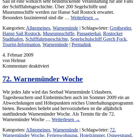
Sail ist eine wirklich sehr beindruckende Veranstaltung für alle Fans
der Schifffahrtsgeschichte. Über 200 Segelschiffe und
Museumsschiffe werden zur Hanse Sail Rostock erwartet.
Besonders faszinierend sind die …
Weiterlesen
→
Kategorien:
Allgemeines
,
Warnemünde
| Schlagwörter:
Großsegler
,
Hanse Sail Rostock
,
Museumsschiffe
,
Passagierkai
,
Rostocker
Stadthafen
,
Schifffahrtsgeschichte
,
Segelschulschiff Gorch Fock
,
Tourist-Information
,
Warnemünde
|
Permalink
4. Februar 2009
von Helmut
für
Kommentare deaktiviert
72.
Warnemünder
72. Warnemünder Woche
Woche
Wie jedes Jahr wird das Seebad Warnemünde Urlaubern,
Tagesbesuchern und Einheimischen auch im Sommer 2009 ein an
Abwechslungen und Höhepunkten reiches Unterhaltungsprogramm
bieten. Besonders beliebt und hervorzuheben ist die alljährlich
stattfindende Warnemünder Woche. Als Termin für die 72.
Warnemünder Woche …
Weiterlesen
→
Kategorien:
Allgemeines
,
Warnemünde
| Schlagwörter:
72.
Warnemünder Woche
,
Ferienwohnung
,
Hotelzimmer
,
Ostseestrand
,