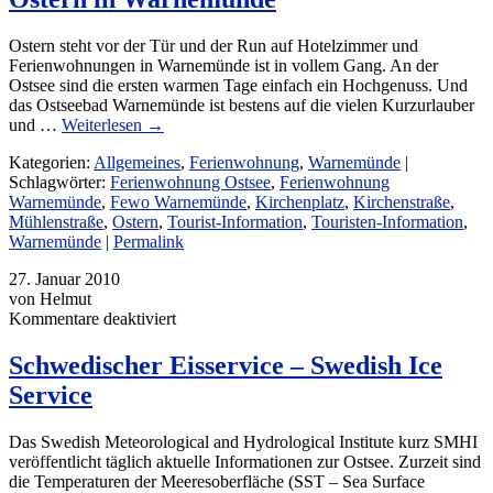
Ostern steht vor der Tür und der Run auf Hotelzimmer und
Ferienwohnungen in Warnemünde ist in vollem Gang. An der
Ostsee sind die ersten warmen Tage einfach ein Hochgenuss. Und
das Ostseebad Warnemünde ist bestens auf die vielen Kurzurlauber
und …
Weiterlesen
→
Kategorien:
Allgemeines
,
Ferienwohnung
,
Warnemünde
|
Schlagwörter:
Ferienwohnung Ostsee
,
Ferienwohnung
Warnemünde
,
Fewo Warnemünde
,
Kirchenplatz
,
Kirchenstraße
,
Mühlenstraße
,
Ostern
,
Tourist-Information
,
Touristen-Information
,
Warnemünde
|
Permalink
27. Januar 2010
von Helmut
für
Kommentare deaktiviert
Schwedischer
Eisservice
Schwedischer Eisservice – Swedish Ice
–
Service
Swedish
Ice
Service
Das Swedish Meteorological and Hydrological Institute kurz SMHI
veröffentlicht täglich aktuelle Informationen zur Ostsee. Zurzeit sind
die Temperaturen der Meeresoberfläche (SST – Sea Surface