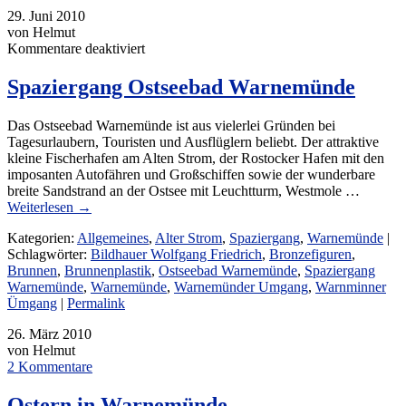
29. Juni 2010
von Helmut
für
Kommentare deaktiviert
Spaziergang
Ostseebad
Spaziergang Ostseebad Warnemünde
Warnemünde
Das Ostseebad Warnemünde ist aus vielerlei Gründen bei
Tagesurlaubern, Touristen und Ausflüglern beliebt. Der attraktive
kleine Fischerhafen am Alten Strom, der Rostocker Hafen mit den
imposanten Autofähren und Großschiffen sowie der wunderbare
breite Sandstrand an der Ostsee mit Leuchtturm, Westmole …
Weiterlesen
→
Kategorien:
Allgemeines
,
Alter Strom
,
Spaziergang
,
Warnemünde
|
Schlagwörter:
Bildhauer Wolfgang Friedrich
,
Bronzefiguren
,
Brunnen
,
Brunnenplastik
,
Ostseebad Warnemünde
,
Spaziergang
Warnemünde
,
Warnemünde
,
Warnemünder Umgang
,
Warnminner
Ümgang
|
Permalink
26. März 2010
von Helmut
2 Kommentare
Ostern in Warnemünde