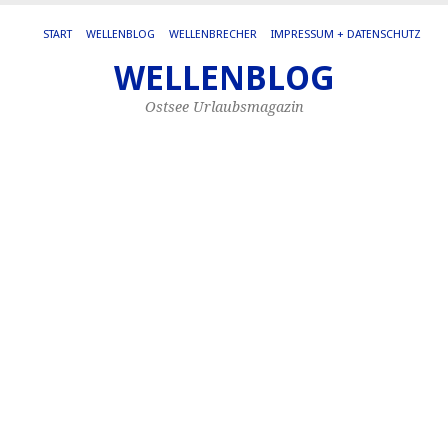
START
WELLENBLOG
WELLENBRECHER
IMPRESSUM + DATENSCHUTZ
WELLENBLOG
SC
AR
Ostsee Urlaubsmagazin
FI
At
O
W
Di
Att
de
Os
Wa
ist
be
Ur
un