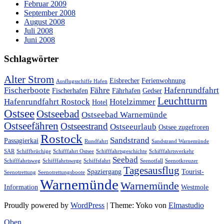
Februar 2009
September 2008
August 2008
Juli 2008
Juni 2008
Schlagwörter
Alter Strom
Eisbrecher
Ferienwohnung
Ausflugsschiffe Hafen
Fischerboote
Fähre
Hafenrundfahrt
Fischerhafen
Fährhafen
Gedser
Leuchtturm
Hafenrundfahrt Rostock
Hotelzimmer
Hotel
Ostsee
Ostseebad
Ostseebad Warnemünde
Ostseefähren
Ostseestrand
Ostseeurlaub
Ostsee zugefroren
Rostock
Sandstrand
Passagierkai
Rundfahrt
Sandstrand Warnemünde
SAR
Schiffbrüchige
Schifffahrt Ostsee
Schifffahrtsgeschichte
Schifffahrtsverkehr
Seebad
Schifffahrtsweg
Schifffahrtswege
Schiffsfahrt
Seenotfall
Seenotkreuzer
Tagesausflug
Spaziergang
Tourist-
Seenotrettung
Seenotrettungsboote
Warnemünde
Warnemünde
Information
Westmole
Proudly powered by
WordPress
|
Theme: Yoko von
Elmastudio
Oben