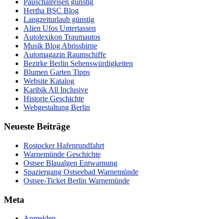
Pauschalreisen günstig
Hertha BSC Blog
Langzeiturlaub günstig
Alien Ufos Untertassen
Autolexikon Traumautos
Musik Blog Abrissbirne
Automagazin Raumschiffe
Bezirke Berlin Sehenswürdigkeiten
Blumen Garten Tipps
Website Katalog
Karibik All Inclusive
Historie Geschichte
Webgestaltung Berlin
Neueste Beiträge
Rostocker Hafenrundfahrt
Warnemünde Geschichte
Ostsee Blaualgen Entwarnung
Spaziergang Ostseebad Warnemünde
Ostsee-Ticket Berlin Warnemünde
Meta
Anmelden